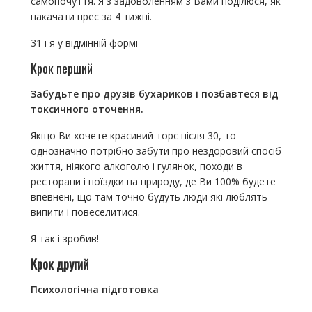
самопочуття. Я з задоволенням з Вами поділюся, як
накачати прес за 4 тижні.
31 і я у відмінній формі
Крок перший
Забудьте про друзів бухариков і позбавтеся від
токсичного оточення.
Якщо Ви хочете красивий торс після 30, то
однозначно потрібно забути про нездоровий спосіб
життя, ніякого алкоголю і гулянок, походи в
ресторани і поїздки на природу, де Ви 100% будете
впевнені, що там точно будуть люди які люблять
випити і повеселитися.
Я так і зробив!
Крок другий
Психологічна підготовка