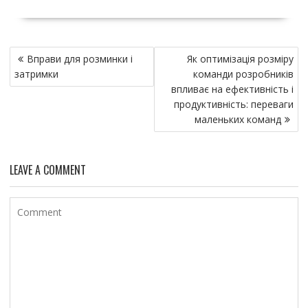
Н
Вправи для розминки і
Як оптимізація розміру
а
затримки
команди розробників
в
впливає на ефективність і
и
продуктивність: переваги
маленьких команд
г
а
ц
LEAVE A COMMENT
и
я
п
о
з
а
п
и