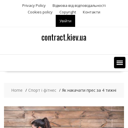
S
Privacy Policy
Відмова від відповідальності
k
Сookies policy
Copyright
Контакти
i
Увійти
p
t
contract.kiev.ua
o
c
o
n
t
e
n
t
Home
Спорт і фітнес
Як накачати прес за 4 тижні