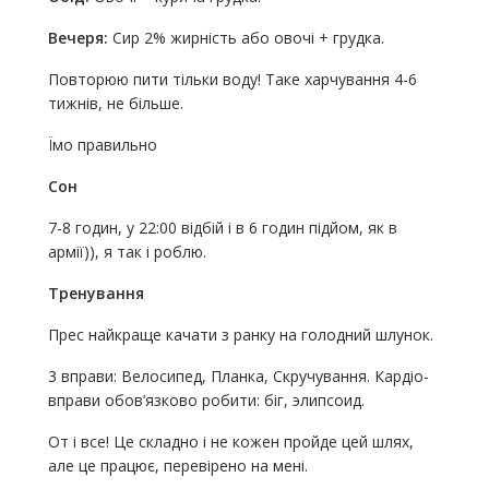
Вечеря:
Сир 2% жирність або овочі + грудка.
Повторюю пити тільки воду! Таке харчування 4-6
тижнів, не більше.
Їмо правильно
Сон
7-8 годин, у 22:00 відбій і в 6 годин підйом, як в
армії)), я так і роблю.
Тренування
Прес найкраще качати з ранку на голодний шлунок.
3 вправи: Велосипед, Планка, Скручування. Кардіо-
вправи обов’язково робити: біг, элипсоид.
От і все! Це складно і не кожен пройде цей шлях,
але це працює, перевірено на мені.