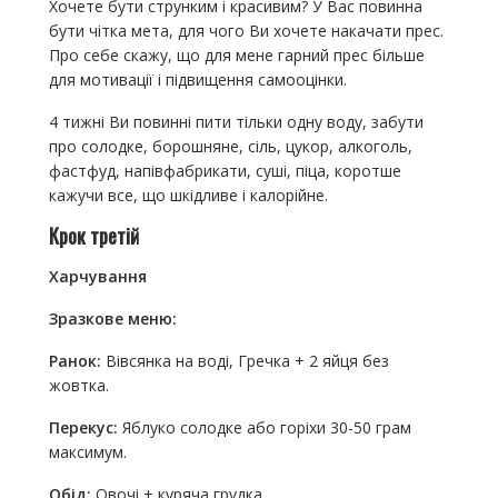
Хочете бути струнким і красивим? У Вас повинна
бути чітка мета, для чого Ви хочете накачати прес.
Про себе скажу, що для мене гарний прес більше
для мотивації і підвищення самооцінки.
4 тижні Ви повинні пити тільки одну воду, забути
про солодке, борошняне, сіль, цукор, алкоголь,
фастфуд, напівфабрикати, суші, піца, коротше
кажучи все, що шкідливе і калорійне.
Крок третій
Харчування
Зразкове меню:
Ранок:
Вівсянка на воді, Гречка + 2 яйця без
жовтка.
Перекус:
Яблуко солодке або горіхи 30-50 грам
максимум.
Обід:
Овочі + куряча грудка.