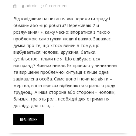
admin
0 comment
Відповідаючи на питання «як пережити зраду і
обман» або «що робити? Переживаю 2-й
розлучення? », кажу чесно: впоратися з такою
проблемою самотужки людині важко. Заважає
думка про те, що хтось винен в тому, що
відбувається: чоловік, дружина, батьки,
суспільство, тільки не я. Що відбувається
насправді? Винних немає. Як правило у виникненні
та вирішенні проблемної ситуації є лише одна
зацікавлена особа. Саме воно і починає діяти –
жертва, в її інтересах відбуваються різного роду
труднощі. А інша сторона або сторони – чоловік,
близькі, грають ролі, необхідні для отримання
досвіду, для того,…
READ MORE