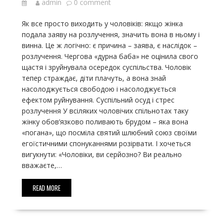
admin
0 comment
Як все просто виходить у чоловіків: якщо жінка
подала заяву на розлучення, значить вона в ньому і
винна. Це ж логічно: є причина – заява, є наслідок –
розлучення. Чергова «дурна баба» не оцінила свого
щастя і зруйнувала осередок суспільства. Чоловік
тепер страждає, діти плачуть, а вона знай
насолоджується свободою і насолоджується
ефектом руйнування. Суспільний осуд і стрес
розлучення У всіляких чоловічих спільнотах таку
жінку обов’язково поливають брудом – яка вона
«погана», що посміла святий шлюбний союз своїми
егоїстичними спонуканнями розірвати. І хочеться
вигукнути: «Чоловіки, ви серйозно? Ви реально
вважаєте,…
READ MORE