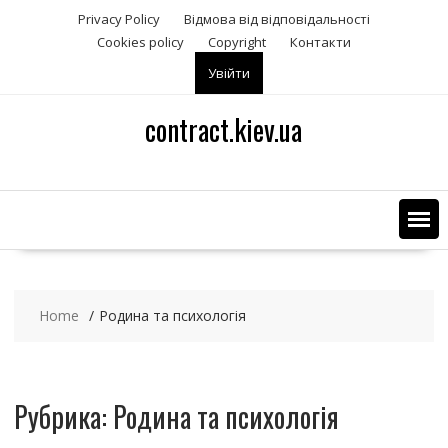
S
Privacy Policy
Відмова від відповідальності
k
Сookies policy
Copyright
Контакти
i
Увійти
p
t
contract.kiev.ua
o
c
o
n
t
e
n
t
Home
Родина та психологія
Рубрика: Родина та психологія