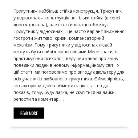
Трикутник– найбільш стійка конструкція. Трикутник
у відносинах – конструкція не тільки стійка (в сенсі
довгострокова), але і токсична, що обмежує.
Трикутник у відносинах – це часто варіант зниження
гостроти життєвої кризи, компенсаторний
механізм. Тому трикутники у відносинах людей
можуть бути найрізноманітнішими Мене звати, я
практикуючий психолог, веду цей канал про зміну
поведінки людей в новому інформаційному світі. У
цій статті ми поговоримо про вигоду адюльтеру для
всіх учасників любовного трикутника. Є ймовірність,
що алгоритм Дзена обмежить цю статтю до
показів, тому, будь ласка, не скупіться на лайки,
репости та коментарі.…
READ MORE