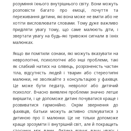
розуміння їхнього внутрішнього світу. Вони можуть
розповісти багато про емоції, почуття та
переживання дитини, які вона може не вміти або не
хотіти висловлювати словами. Тому дуже важливо
приділяти увагу тому, що саме малюють діти, і
звертати увагу на будь-які тривожні сигнали в їхніх
малюнках.
Якщо ви помітили ознаки, які можуть вказувати на
неврологічні, психологічні або інші проблеми, такі
як слабкий натиск на олівець, розрізненість частин
тіла, відсутність людей і тварин або стереотипні
малюнки, не зволікайте з консультацією у фахівця.
Це може бути педіатр, невролог або дитячий
психолог. Вчасно виявлені проблеми значно легше
вирішити, і це допоможе дитині почуватися краще і
розвиватися гармонійно. Окрім звернення до
фахівців, батьки можуть активно спілкуватися з
дитиною про її малюнки. Це не тільки допоможе
краще зрозуміти її внутрішній світ, але й покращить
стосунки між вами. Дитина відчує вашу увагу і