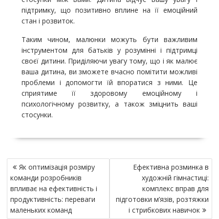
підтримку, що позитивно вплине на її емоційний
стан і розвиток.
Таким чином, малюнки можуть бути важливим
інструментом для батьків у розумінні і підтримці
своєї дитини. Приділяючи увагу тому, що і як малює
ваша дитина, ви зможете вчасно помітити можливі
проблеми і допомогти їй впоратися з ними. Це
сприятиме її здоровому емоційному і
психологічному розвитку, а також зміцнить ваші
стосунки.
Н
Як оптимізація розміру
Ефективна розминка в
а
команди розробників
художній гімнастиці:
в
впливає на ефективність і
комплекс вправ для
и
продуктивність: переваги
підготовки м’язів, розтяжки
маленьких команд
і стрибкових навичок
г