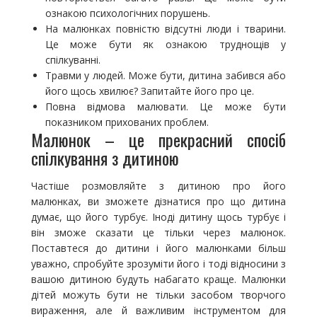
ознакою психологічних порушень.
На малюнках повністю відсутні люди і тварини.
Це може бути як ознакою труднощів у
спілкуванні.
Травми у людей. Може бути, дитина забився або
його щось хвилює? Запитайте його про це.
Повна відмова малювати. Це може бути
показником прихованих проблем.
Малюнок – це прекрасний спосіб
спілкування з дитиною
Частіше розмовляйте з дитиною про його
малюнках, ви зможете дізнатися про що дитина
думає, що його турбує. Іноді дитину щось турбує і
він зможе сказати це тільки через малюнок.
Поставтеся до дитини і його малюнками більш
уважно, спробуйте зрозуміти його і тоді відносини з
вашою дитиною будуть набагато краще. Малюнки
дітей можуть бути не тільки засобом творчого
вираження, але й важливим інструментом для