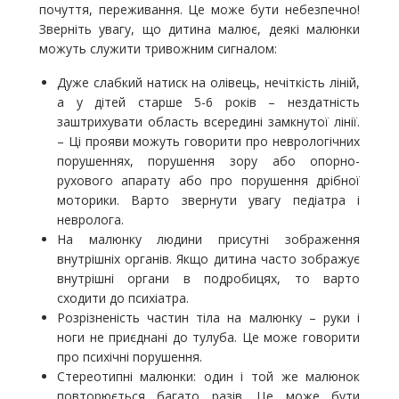
почуття, переживання. Це може бути небезпечно!
Зверніть увагу, що дитина малює, деякі малюнки
можуть служити тривожним сигналом:
Дуже слабкий натиск на олівець, нечіткість ліній,
а у дітей старше 5-6 років – нездатність
заштрихувати область всередині замкнутої лінії.
– Ці прояви можуть говорити про неврологічних
порушеннях, порушення зору або опорно-
рухового апарату або про порушення дрібної
моторики. Варто звернути увагу педіатра і
невролога.
На малюнку людини присутні зображення
внутрішніх органів. Якщо дитина часто зображує
внутрішні органи в подробицях, то варто
сходити до психіатра.
Розрізненість частин тіла на малюнку – руки і
ноги не приєднані до тулуба. Це може говорити
про психічні порушення.
Стереотипні малюнки: один і той же малюнок
повторюється багато разів. Це може бути