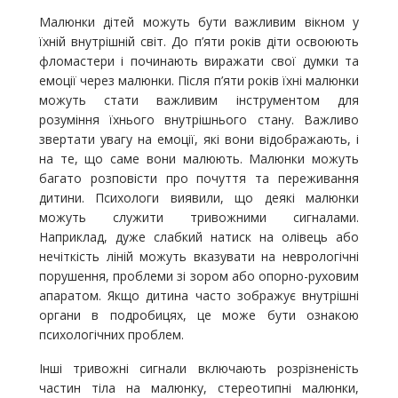
Малюнки дітей можуть бути важливим вікном у
їхній внутрішній світ. До п’яти років діти освоюють
фломастери і починають виражати свої думки та
емоції через малюнки. Після п’яти років їхні малюнки
можуть стати важливим інструментом для
розуміння їхнього внутрішнього стану. Важливо
звертати увагу на емоції, які вони відображають, і
на те, що саме вони малюють. Малюнки можуть
багато розповісти про почуття та переживання
дитини. Психологи виявили, що деякі малюнки
можуть служити тривожними сигналами.
Наприклад, дуже слабкий натиск на олівець або
нечіткість ліній можуть вказувати на неврологічні
порушення, проблеми зі зором або опорно-руховим
апаратом. Якщо дитина часто зображує внутрішні
органи в подробицях, це може бути ознакою
психологічних проблем.
Інші тривожні сигнали включають розрізненість
частин тіла на малюнку, стереотипні малюнки,