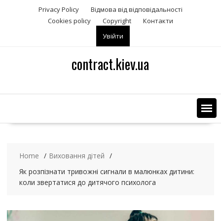
S
Privacy Policy
Відмова від відповідальності
k
Сookies policy
Copyright
Контакти
i
Увійти
p
t
contract.kiev.ua
o
c
o
n
t
e
n
t
Home
Виховання дітей
Як розпізнати тривожні сигнали в малюнках дитини:
коли звертатися до дитячого психолога